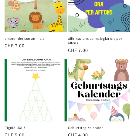
emprender cun animals
affirmaziuns da malegiar ora per
affons
Normaler
CHF 7.00
Normaler
CHF 7.00
Preis
Preis
Pigniel XXL !
Geburtstag Kalender
Normaler
CHF 5.00
Normaler
CHF 4.00