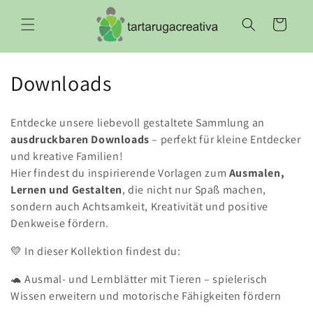
Direkt
zum
Warenkorb
Inhalt
K
Downloads
a
Entdecke unsere liebevoll gestaltete Sammlung an
t
ausdruckbaren Downloads
– perfekt für kleine Entdecker
und kreative Familien!
e
Hier findest du inspirierende Vorlagen zum
Ausmalen,
g
Lernen und Gestalten
, die nicht nur Spaß machen,
sondern auch Achtsamkeit, Kreativität und positive
o
Denkweise fördern.
r
💛 In dieser Kollektion findest du:
i
🐢 Ausmal- und Lernblätter mit Tieren – spielerisch
e
Wissen erweitern und motorische Fähigkeiten fördern