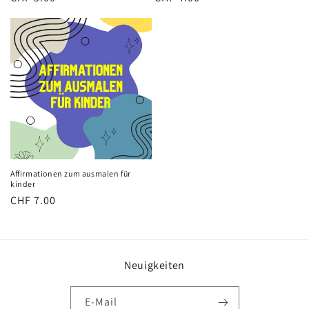
Preis
Preis
Affirmationen zum ausmalen für
kinder
Normaler
CHF 7.00
Preis
Neuigkeiten
E-Mail